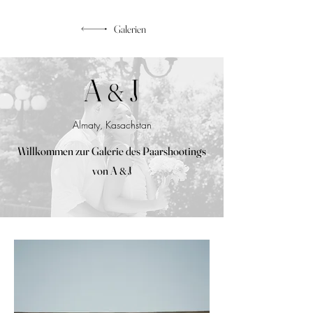
Galerien
A
J
&
Almaty, Kasachstan
Willkommen zur Galerie des Paarshootings
von
A
J
&